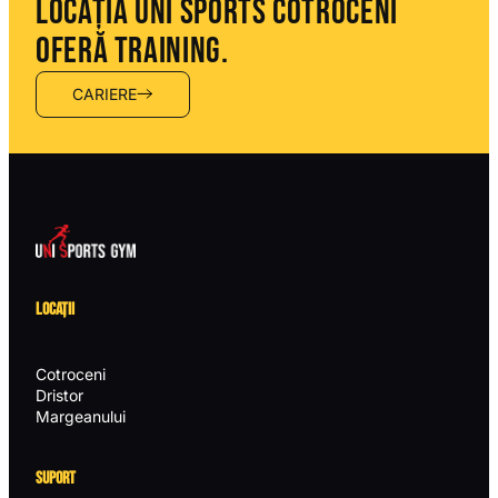
LOCAȚIA UNI SPORTS COTROCENI
OFERĂ TRAINING.
CARIERE
LOCAȚII
Cotroceni
Dristor
Margeanului
SUPORT